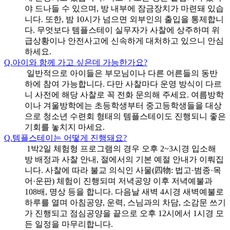
야 드나들 수 있으며, 방 내부에 잠금장치가 마련돼 있습
니다. 또한, 밤 10시가 넘으면 외부인의 출입을 통제합니
다. 무엇보다 템플스테이 실무자가 사찰에 상주하며 위
급상황이나 안전사고에 신속하게 대처하고 있으니 안심
하세요.
Q.
아이와 함께 가고 싶은데 가능한가요?
일반적으로 아이들은 부모님이나 다른 어른들의 동반
하에 참여 가능합니다. 다만 사찰마다 운영 방식이 다르
니 사전에 해당 사찰로 꼭 전화 문의해 주세요. 여름방학
이나 겨울방학에는 초등학생부터 중고등학생들을 대상
으로 청소년 수련회 형태의 템플스테이도 진행되니 좋은
기회를 놓치지 마세요.
Q.
템플스테이는 어떻게 진행돼요?
1박2일 체험형 프로그램의 경우 오후 2~3시경 입소해
방 배정과 사찰 안내, 절에서의 기본 예절 안내가 이뤄집
니다. 사찰에 따라 불교 의식인 사물(四物: 법고·범종·목
어·운판) 체험이 진행되며 저녁공양 이후 저녁예불과
108배, 명상 등을 합니다. 다음날 새벽 4시경 새벽예불로
하루를 열며 아침공양, 운력, 스님과의 차담, 소감문 쓰기
가 진행되고 점심공양을 끝으로 오후 12시에서 1시경 모
든 일정을 마무리합니다.