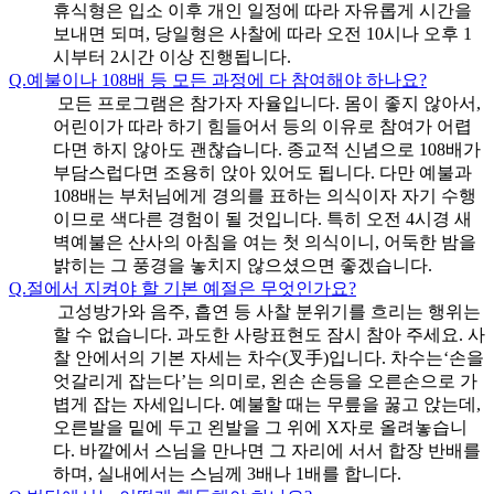
휴식형은 입소 이후 개인 일정에 따라 자유롭게 시간을
보내면 되며, 당일형은 사찰에 따라 오전 10시나 오후 1
시부터 2시간 이상 진행됩니다.
Q.
예불이나 108배 등 모든 과정에 다 참여해야 하나요?
모든 프로그램은 참가자 자율입니다. 몸이 좋지 않아서,
어린이가 따라 하기 힘들어서 등의 이유로 참여가 어렵
다면 하지 않아도 괜찮습니다. 종교적 신념으로 108배가
부담스럽다면 조용히 앉아 있어도 됩니다. 다만 예불과
108배는 부처님에게 경의를 표하는 의식이자 자기 수행
이므로 색다른 경험이 될 것입니다. 특히 오전 4시경 새
벽예불은 산사의 아침을 여는 첫 의식이니, 어둑한 밤을
밝히는 그 풍경을 놓치지 않으셨으면 좋겠습니다.
Q.
절에서 지켜야 할 기본 예절은 무엇인가요?
고성방가와 음주, 흡연 등 사찰 분위기를 흐리는 행위는
할 수 없습니다. 과도한 사랑표현도 잠시 참아 주세요. 사
찰 안에서의 기본 자세는 차수(叉手)입니다. 차수는‘손을
엇갈리게 잡는다’는 의미로, 왼손 손등을 오른손으로 가
볍게 잡는 자세입니다. 예불할 때는 무릎을 꿇고 앉는데,
오른발을 밑에 두고 왼발을 그 위에 X자로 올려놓습니
다. 바깥에서 스님을 만나면 그 자리에 서서 합장 반배를
하며, 실내에서는 스님께 3배나 1배를 합니다.