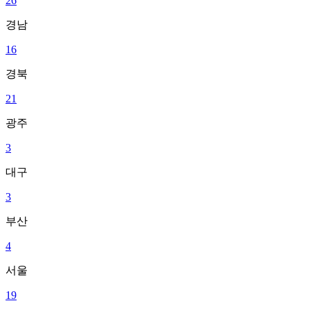
26
경남
16
경북
21
광주
3
대구
3
부산
4
서울
19