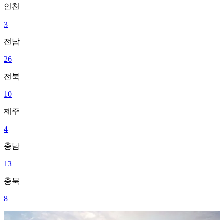
인천
3
전남
26
전북
10
제주
4
충남
13
충북
8